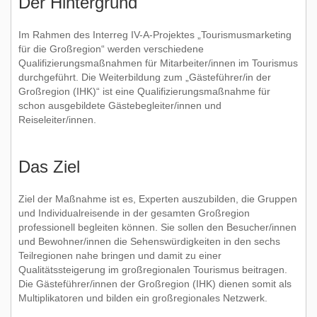
Der Hintergrund
Interessante Links
Im Rahmen des Interreg IV-A-Projektes „Tourismusmarketing
für die Großregion“ werden verschiedene
Lehrgang Gästeführer/innen der Großregion
Qualifizierungsmaßnahmen für Mitarbeiter/innen im Tourismus
durchgeführt. Die Weiterbildung zum „Gästeführer/in der
Großregion (IHK)“ ist eine Qualifizierungsmaßnahme für
schon ausgebildete Gästebegleiter/innen und
Zur Qualität
Reiseleiter/innen.
Impressum
Das Ziel
Ziel der Maßnahme ist es, Experten auszubilden, die Gruppen
und Individualreisende in der gesamten Großregion
professionell begleiten können. Sie sollen den Besucher/innen
und Bewohner/innen die Sehenswürdigkeiten in den sechs
Teilregionen nahe bringen und damit zu einer
Qualitätssteigerung im großregionalen Tourismus beitragen.
Die Gästeführer/innen der Großregion (IHK) dienen somit als
Multiplikatoren und bilden ein großregionales Netzwerk.