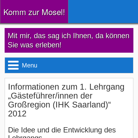
Komm zur Mosel!
Mit mir, das sag ich Ihnen, da können
Sie was erleben!
Menu
Willkommen!
Informationen zum 1. Lehrgang
„Gästeführer/innen der
Großregion (IHK Saarland)“
Busbegleitungen
2012
Nachtwächtertouren
Die Idee und die Entwicklung des
Lehrgangs