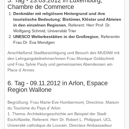
5. Tag - 23.03.2012 in Luxemburg,
Chambre de Commerce
Denkmäler mit religiösem Hintergrund und ihre
touristische Bedeutung: Bistümer, Klöster und Abteien
in den einzelnen Regionen
, Referent: Herr Prof. Dr.
Wolfgang Schmid, Universität Trier
UNESCO Welterbestätten in der Großregion
, Referentin
Frau Dr. Eva Mendgen
Anschließend Stadtbesichtigung und Besuch des MUDAM mit
den Lehrgangsteilnehmer/innen Frau Monique Goldschmit
und Frau Sylvie Pauly und gemeinsames Abendessen am
Place d´Armes
6. Tag - 09.11.2012 in Arlon, Espace
Region Wallone
Begrüßung: Frau Marie-Eve Humbermont, Directrice, Maison
du Tourisme du Pays d‘ Arlon
1. Thema: Architekturgeschichte am Beispiel der Stadt
Esch/Alzette, Referent: Herr Dr. Robert L. Philippart, UCL
Université catholique de Louvain, Directeur Ambassadeur