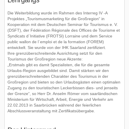
Römertouren
Termine und Treffpunkt
Die Weiterbildung wurde im Rahmen des Interreg IV -A
Projektes „Tourismusmarketing für die Großregion“ in
Kooperation mit dem Deutschen Seminar für Tourismus e. V.
(DSFT), der Fédération Régionale des Offices de Tourisme et
Straßenkehrertouren
Syndicats d´Initiative (FROTSI) Lorraine und dem Service
public wallon de l´emploi et de la formation (FOREM)
entwickelt. Sie wurde von der IHK Saarland zertifiziert.
Weinbergstouren
Ihre grenzüberschreitende Ausrichtung setzt für den
Tourismus der Großregion neue Akzente:
„Erstmals gibt es damit Spezialisten, die für die gesamte
Urlaubs-Region ausgebildet sind. Damit stärken wir den
Vulkaneifeltouren
Tiere im Weinberg
grenzüberschreitenden Charakter des Tourismus in der
Großregion und bieten so den Urlaubsgästen einen optimalen
Zugang zu den touristischen Leckerbissen dies- und jenseits
B50N Brückenbaustellentouren
der Grenze“, so Herr Dr. Anselm Römer vom saarländischen
Ministerium für Wirtschaft, Arbeit, Energie und Verkehr am
22.02.2013 in Saarbrücken während der feierlichen
Abschlussveranstaltung mit Zertifikatsübergabe.
PRIMUM CASTELLUM