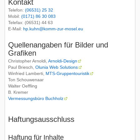
Kontakt
Telefon:
(06531) 25 32
Römertouren
Termine und Treffpunkt
Mobil:
(0171) 86 30 083
Telefax: (06531) 44 63
E-Mail:
hp.kuhn@komm-zur-mosel.eu
Straßenkehrertouren
Quellenangaben für Bilder und
Grafiken
Weinbergstouren
Christopher Arnoldi,
Arnoldi-Design
Paul Briesch,
Olunia Web Solutions
Winfried Lamberti,
MTS-Gruppentouristik
Vulkaneifeltouren
Tiere im Weinberg
Ton Schouwenaar
Walter Oeffling
B. Kremer
Vermessungsbüro Buchholz
B50N Brückenbaustellentouren
Haftungsausschluss
PRIMUM CASTELLUM
Haftung für Inhalte